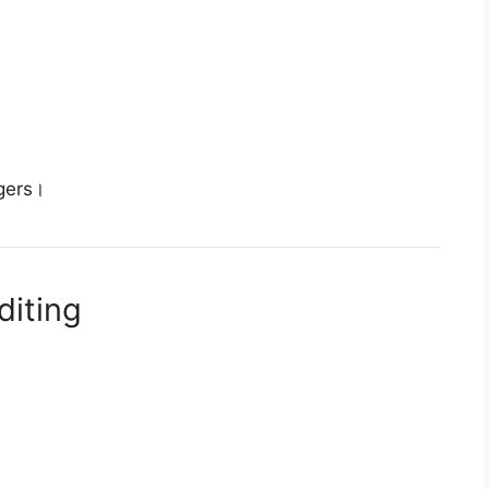
gers।
diting