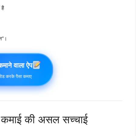
 है
ीन”।
 कमाने वाला ऐप
ोड करके पैसा कमाए
 कमाई की असल सच्चाई