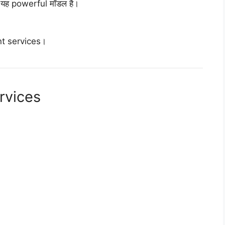
ो यह powerful मॉडल है।
nt services।
rvices