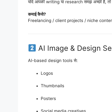
यदि आपकी writing या research समझ अच्छी है, त
कमाई कैसे?
Freelancing / client projects / niche conte
AI Image & Design Se
AI-based design tools से:
Logos
Thumbnails
Posters
Social media creatives