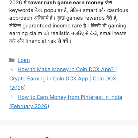
2026 में
tower rush game earn money
जैसे
keywords बेहद popular हैं, लेकिन smart और cautious
approach अनिवार्य है। कुछ games rewards देते हैं,
लेकिन guaranteed income rare है। किसी भी gaming
earning claim को realistic नजरिए से देखें, small tests
करें और financial risk से बचें।
Categories
Loan
How to Make Money in Coin DCX App? |
Crypto Earning in Coin DCX App | Coin DCX
(2026)
How to Earn Money from Pinterest in India
(February 2026)