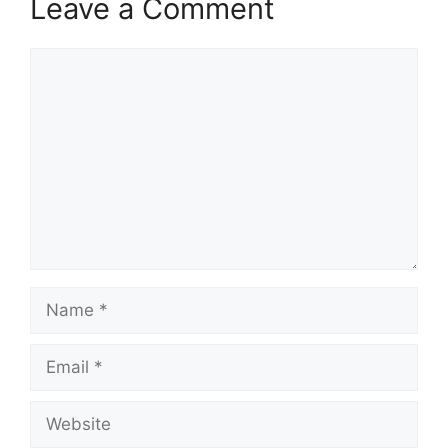
Leave a Comment
Comment
Name
Email
Website