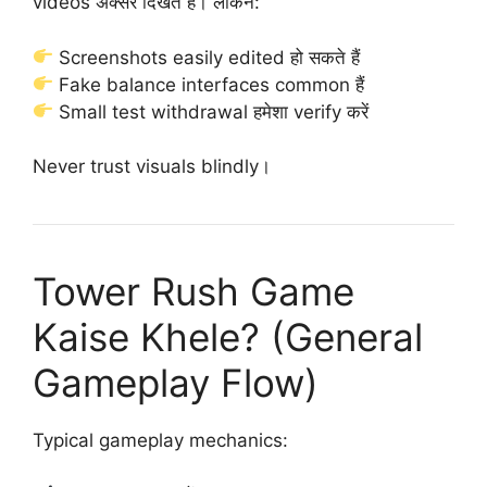
videos अक्सर दिखते हैं। लेकिन:
Screenshots easily edited हो सकते हैं
Fake balance interfaces common हैं
Small test withdrawal हमेशा verify करें
Never trust visuals blindly।
Tower Rush Game
Kaise Khele? (General
Gameplay Flow)
Typical gameplay mechanics: