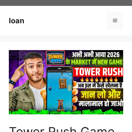
Skip
to
content
loan
Menu
Tower Rush Game