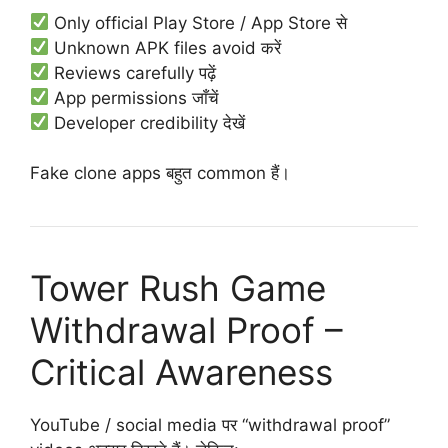
Only official Play Store / App Store से
Unknown APK files avoid करें
Reviews carefully पढ़ें
App permissions जाँचें
Developer credibility देखें
Fake clone apps बहुत common हैं।
Tower Rush Game
Withdrawal Proof –
Critical Awareness
YouTube / social media पर “withdrawal proof”