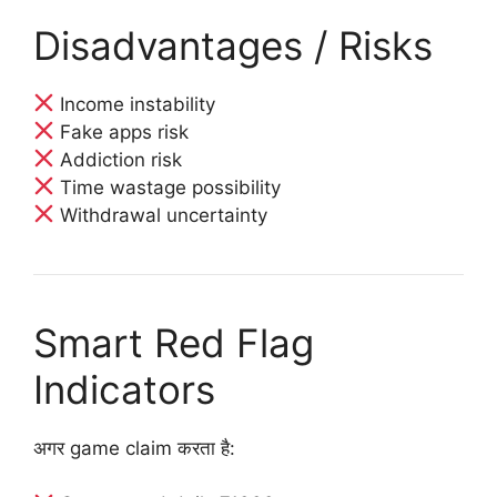
Disadvantages / Risks
Income instability
Fake apps risk
Addiction risk
Time wastage possibility
Withdrawal uncertainty
Smart Red Flag
Indicators
अगर game claim करता है: