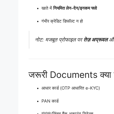
खाते में
नियमित लेन-देन/इनकम फ्लो
गंभीर क्रेडिट डिफॉल्ट न हो
नोट: मजबूत प्रोफाइल पर
तेज़ अप्रूवल
और 
जरूरी Documents क्या ल
आधार कार्ड (OTP आधारित e-KYC)
PAN कार्ड
IPPB/लिंक्ड बैंक अकाउंट डिटेल्स