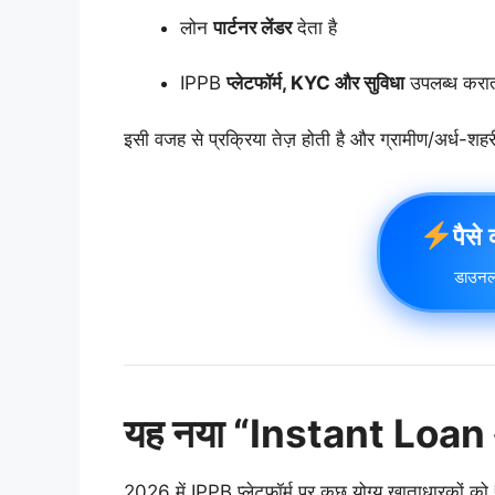
लोन
पार्टनर लेंडर
देता है
IPPB
प्लेटफॉर्म, KYC और सुविधा
उपलब्ध करात
इसी वजह से प्रक्रिया तेज़ होती है और ग्रामीण/अर्ध-श
पैसे
डाउनल
यह नया “Instant Loan ऑ
2026 में IPPB प्लेटफॉर्म पर कुछ योग्य खाताधारकों को