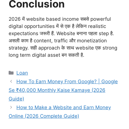
Conclusion
2026 में website based income सबसे powerful
digital opportunities में से एक है लेकिन realistic
expectations जरूरी हैं. Website बनाना पहला step है.
असली काम है content, traffic और monetization
strategy. सही approach के साथ website एक strong
long term digital asset बन सकती है.
Categories
Loan
How To Earn Money From Google? | Google
Se ₹40,000 Monthly Kaise Kamaye (2026
Guide)
How to Make a Website and Earn Money
Online (2026 Complete Guide)