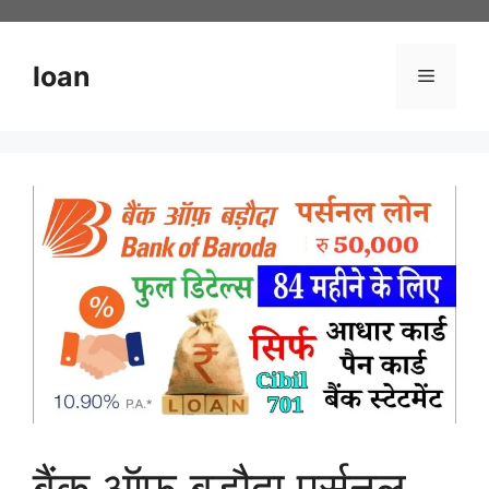
Skip
to
content
loan
Menu
बैंक ऑफ बड़ौदा पर्सनल