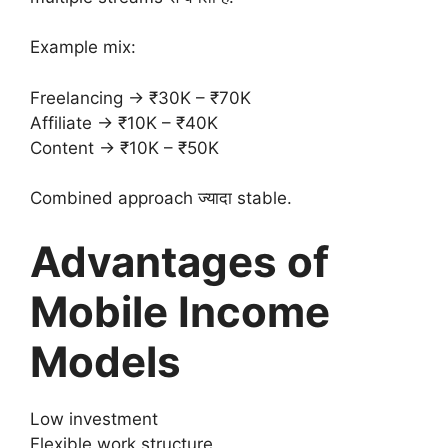
Example mix:
Freelancing → ₹30K – ₹70K
Affiliate → ₹10K – ₹40K
Content → ₹10K – ₹50K
Combined approach ज्यादा stable.
Advantages of
Mobile Income
Models
Low investment
Flexible work structure