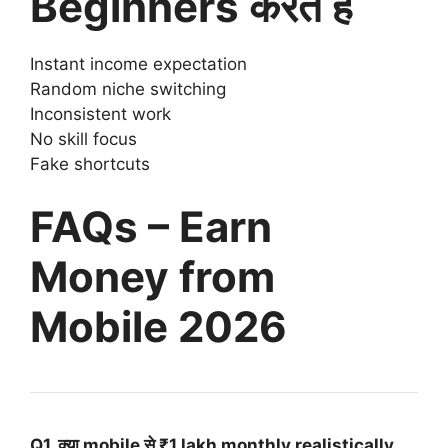
Beginners करते हैं
Instant income expectation
Random niche switching
Inconsistent work
No skill focus
Fake shortcuts
FAQs – Earn
Money from
Mobile 2026
Q1. क्या mobile से ₹1 lakh monthly realistically