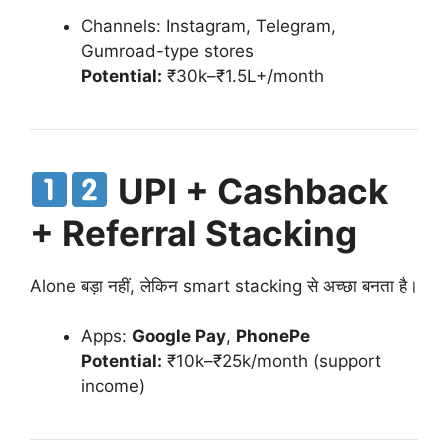
Channels: Instagram, Telegram,
Gumroad-type stores
Potential:
₹30k–₹1.5L+/month
UPI + Cashback
+ Referral Stacking
Alone बड़ा नहीं, लेकिन smart stacking से अच्छा बनता है।
Apps:
Google Pay
,
PhonePe
Potential:
₹10k–₹25k/month (support
income)