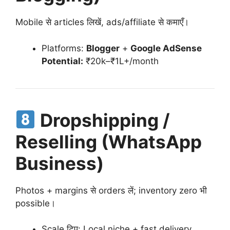
Mobile से articles लिखें, ads/affiliate से कमाएँ।
Platforms:
Blogger
+
Google AdSense
Potential:
₹20k–₹1L+/month
Dropshipping /
Reselling (WhatsApp
Business)
Photos + margins से orders लें; inventory zero भी
possible।
Scale टिप: Local niche + fast delivery