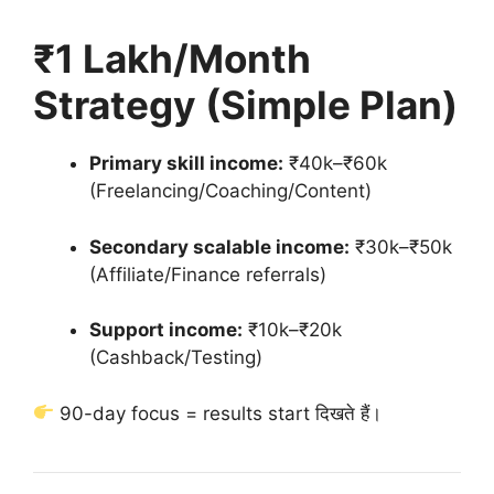
₹1 Lakh/Month
Strategy (Simple Plan)
Primary skill income:
₹40k–₹60k
(Freelancing/Coaching/Content)
Secondary scalable income:
₹30k–₹50k
(Affiliate/Finance referrals)
Support income:
₹10k–₹20k
(Cashback/Testing)
90-day focus = results start दिखते हैं।