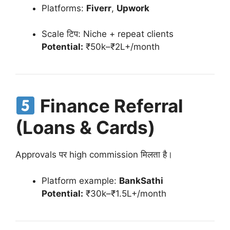
Platforms:
Fiverr
,
Upwork
Scale टिप: Niche + repeat clients
Potential:
₹50k–₹2L+/month
Finance Referral
(Loans & Cards)
Approvals पर high commission मिलता है।
Platform example:
BankSathi
Potential:
₹30k–₹1.5L+/month